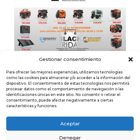
Gestionar consentimiento
Para ofrecer las mejores experiencias, utilizamos tecnologías
como las cookies para almacenar y/o acceder a la información del
Black Friday en Suministros Martinez
dispositivo. El consentimiento de estas tecnologías nos permitirá
por
Martinez
|
24/11/2023
|
Novedades
,
Ofertas
procesar datos como el comportamiento de navegación o las
Utilizamos cookies para darte la mejor experiencia en nuestra
identificaciones únicas en este sitio. No consentir o retirar el
web.
consentimiento, puede afectar negativamente a ciertas
¡Black Friday en Suministros Martinez!,
Las cookies de este sitio web se usan para personalizar el
características y funciones.
artículos fantásticos al mejor precio,
contenido y los anuncios, ofrecer funciones de redes sociales y
analizar el tráfico. Además, compartimos información sobre el
¡UNIDADES LIMITADAS!
uso que haga del sitio web con nuestros partners de redes
Aceptar
sociales, publicidad y análisis web, quienes pueden combinarla
con otra información que les haya proporcionado o que hayan
Denegar
« Entradas más antiguas
recopilado a partir del uso que haya hecho de sus servicios.