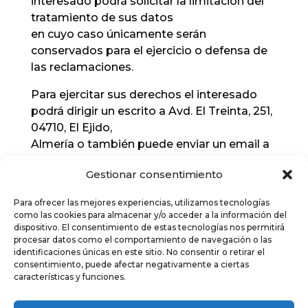
interesado podrá solicitar la limitación del
tratamiento de sus datos
en cuyo caso únicamente serán
conservados para el ejercicio o defensa de
las reclamaciones.
Para ejercitar sus derechos el interesado
podrá dirigir un escrito a Avd. El Treinta, 251,
04710, El Ejido,
Almería o también puede enviar un email a
lopd@suministrosmartinez.es, adjuntando
Gestionar consentimiento
documento
que acredite su identidad. Además, la
Para ofrecer las mejores experiencias, utilizamos tecnologías
persona interesada puede dirigirse a la
como las cookies para almacenar y/o acceder a la información del
Autoridad de Control en
dispositivo. El consentimiento de estas tecnologías nos permitirá
procesar datos como el comportamiento de navegación o las
materia de Protección de Datos
Utilizamos cookies para darte la mejor experiencia en nuestra
identificaciones únicas en este sitio. No consentir o retirar el
(www.aepd.es) competente para obtener
web.
consentimiento, puede afectar negativamente a ciertas
Las cookies de este sitio web se usan para personalizar el
información adicional o
características y funciones.
contenido y los anuncios, ofrecer funciones de redes sociales y
presentar una reclamación.
analizar el tráfico. Además, compartimos información sobre el